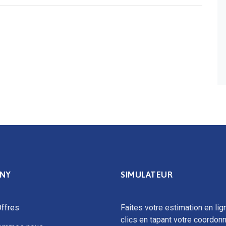
NY
SIMULATEUR
ffres
Faites votre estimation en lig
clics en tapant votre coordon